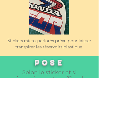
Stickers micro-perforés prévu pour laisser
transpirer les réservoirs plastique.
PosE
Selon le sticker et si
nécessaire, un tape (film de
contre collage) facilitant la
pose des plus grosses pièces
est fourni.
Il vous est également fourni
une notice pour vous conseiller
avant de vous lancer, à lire
attentivement ... !