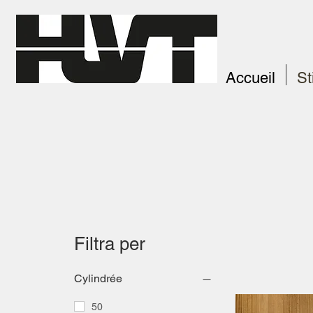
Accueil
St
Filtra per
Cylindrée
50