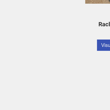
Racl
Visu