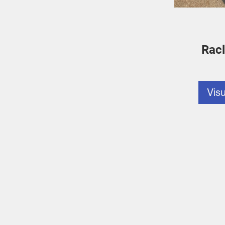
Racl
Visu