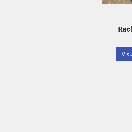
Racl
Visu